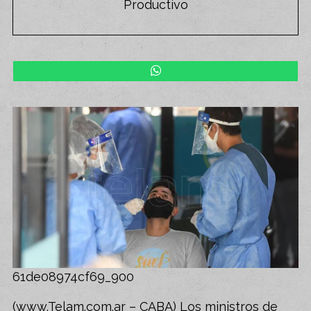
Productivo
61de08974cf69_900
(www.Telam.com.ar – CABA) Los ministros de