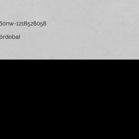
-260nw-1218528058
Córdoba)