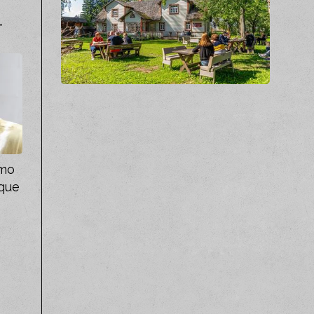
-
omo
 que