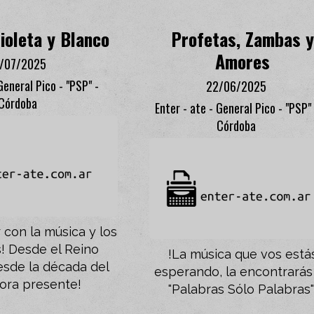
ioleta y Blanco
Profetas, Zambas 
Amores
1/07/2025
General Pico - "PSP" -
22/06/2025
Córdoba
Enter - ate - General Pico - "PSP" 
Córdoba
 con la música y los
! Desde el Reino
!La música que vos está
esde la década del
esperando, la encontrarás
ora presente!
"Palabras Sólo Palabras"