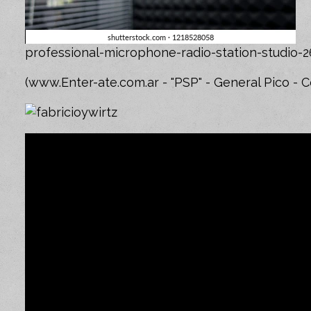
professional-microphone-radio-station-studio
(www.Enter-ate.com.ar - "PSP" - General Pico - 