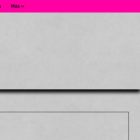
a
Más