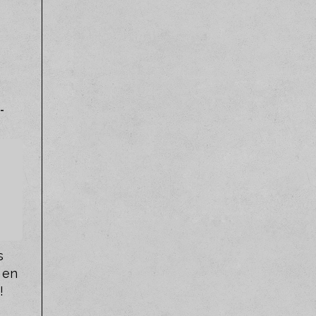
y
-
s
 en
!