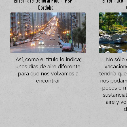
Enter- ate-General Pico - "PSP" -
Enter - ate -
Córdoba
Así, como el título lo indica;
No sólo
unos días de aire diferente
vacacione
para que nos volvamos a
tendría que
encontrar
nos podam
–pocos o m
sustancia
aire y vo
d