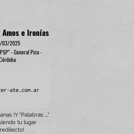
, Amos e Ironías
/03/2025
"PSP" - General Pico -
Córdoba
as !Y "Palabras ...."
siendo tu lugar
redilecto!