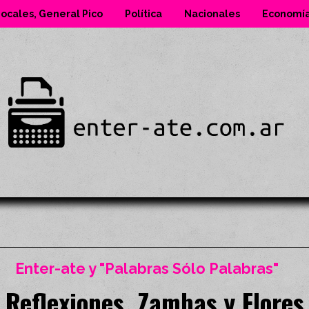
ocales, General Pico
Política
Nacionales
Economí
Enter-ate y "Palabras Sólo Palabras"
Reflexiones, Zambas y Flores