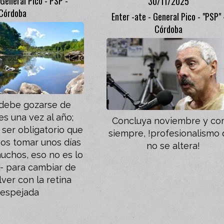
 General Pico - PSP -
30/11/2025
Córdoba
Enter -ate - General Pico - "PSP" 
Córdoba
 debe gozarse de
s una vez al año;
Concluya noviembre y c
 ser obligatorio que
siempre, !profesionalismo
os tomar unos días
no se altera!
uchos, eso no es lo
l- para cambiar de
lver con la retina
espejada