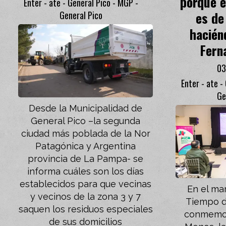
porque 
Enter - ate - General Pico - MGP -
es de
General Pico
hacién
Fern
03
Enter - ate -
Ge
Desde la Municipalidad de
General Pico –la segunda
ciudad más poblada de la Nor
Patagónica y Argentina
provincia de La Pampa- se
informa cuáles son los días
establecidos para que vecinas
En el ma
y vecinos de la zona 3 y 7
Tiempo d
saquen los residuos especiales
conmemor
de sus domicilios