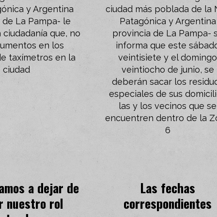
ónica y Argentina
ciudad más poblada de la 
a de La Pampa- le
Patagónica y Argentina
a ciudadanía que, no
provincia de La Pampa- 
aumentos en los
informa que este sábad
de taxímetros en la
veintisiete y el doming
ciudad
veintiocho de junio, se
deberán sacar los residu
especiales de sus domicil
las y los vecinos que se
encuentren dentro de la 
6
amos a dejar de
Las fechas
r nuestro rol
correspondientes