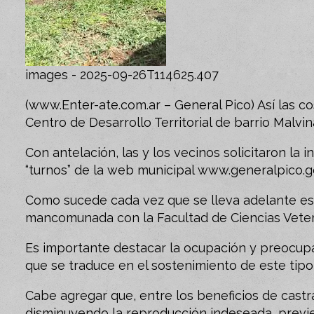
images - 2025-09-26T114625.407
(www.Enter-ate.com.ar – General Pico) Así las c
Centro de Desarrollo Territorial de barrio Malvin
Con antelación, las y los vecinos solicitaron la i
“turnos” de la web municipal www.generalpico.g
Como sucede cada vez que se lleva adelante est
mancomunada con la Facultad de Ciencias Veter
Es importante destacar la ocupación y preocupac
que se traduce en el sostenimiento de este tipo 
Cabe agregar que, entre los beneficios de castra
disminuyendo la reproducción indeseada, previ