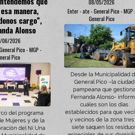
entendemos que
08/05/2026
 esa manera,
Enter - ate - General Pico - MGP 
donos cargo”,
General Pico
anda Alonso
/06/2026
 General Pico - MGP -
neral Pico
Desde la Municipalidad 
General Pico –la ciudad
pampeana que gestion
Fernanda Alonso- infor
cuáles son los días
establecidos para que vec
rco del programa
y vecinos de la zona tres
e Mujeres y de la
siete saquen los residuo
ación del Ni Una
especiales de sus domicil