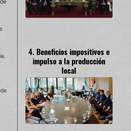
 de
s
Beneficios impositivos e
a,
impulso a la producción
local
 de