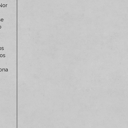
Nor
se
o
o
os
ios
Zona