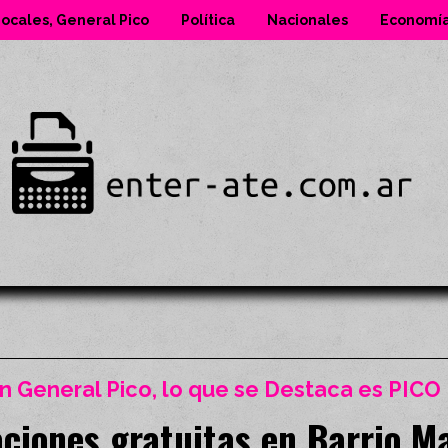
ocales, General Pico
Política
Nacionales
Economí
n General Pico, lo que se Destaca es PICO
ciones gratuitas en Barrio M