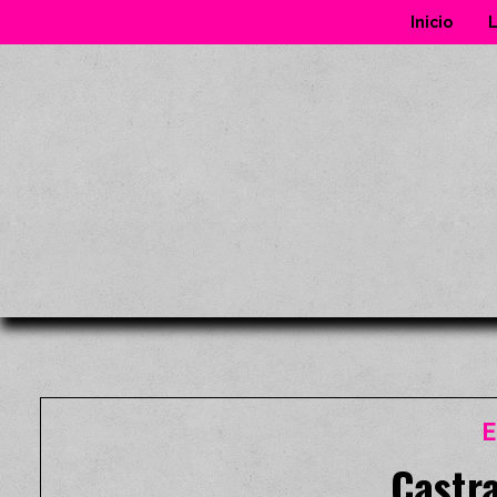
Inicio
L
E
Castra