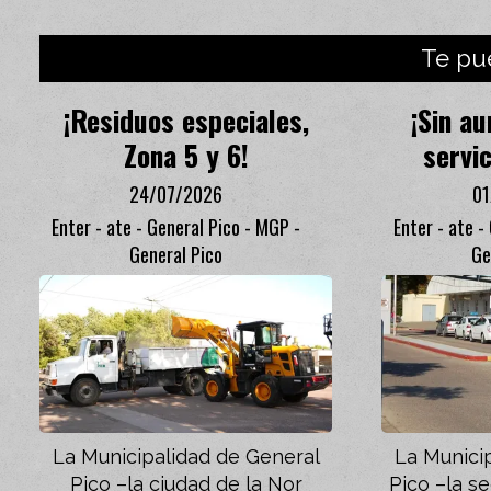
Te pu
¡Residuos especiales,
¡Sin a
Zona 5 y 6!
servic
24/07/2026
0
Enter - ate - General Pico - MGP -
Enter - ate -
General Pico
Ge
La Municipalidad de General
La Munici
Pico –la ciudad de la Nor
Pico –la s