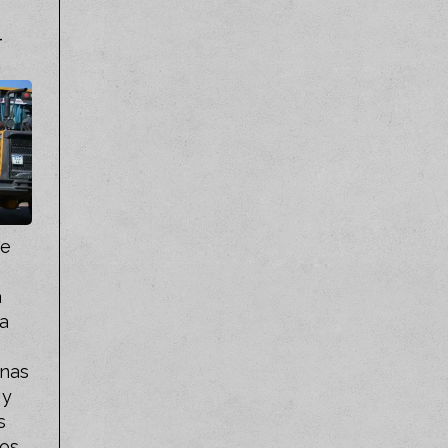
-
de
a
ma
inas
 y
s
ios