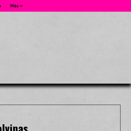
a
Más
alvinas