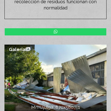
recolección de residuos funcionan con
normalidad
Galería
MnYuyJl9a_870x580__1