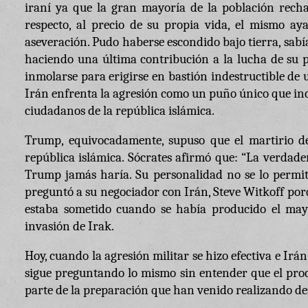
iraní ya que la gran mayoría de la población rechaz
respecto, al precio de su propia vida, el mismo a
aseveración. Pudo haberse escondido bajo tierra, sabía
haciendo una última contribución a la lucha de su p
inmolarse para erigirse en bastión indestructible de 
Irán enfrenta la agresión como un puño único que incl
ciudadanos de la república islámica.
Trump, equivocadamente, supuso que el martirio d
república islámica. Sócrates afirmó que: “La verdade
Trump jamás haría. Su personalidad no se lo permite.
preguntó a su negociador con Irán, Steve Witkoff por
estaba sometido cuando se había producido el mayo
invasión de Irak.
Hoy, cuando la agresión militar se hizo efectiva e Ir
sigue preguntando lo mismo sin entender que el proces
parte de la preparación que han venido realizando de