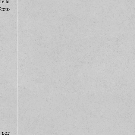
de la
fecto
 por