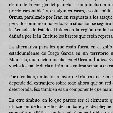
ciento de la energía del planeta. Trump incluso anun
precio razonable” y, en algunos casos, escolta mili
Ormuz, paralizado por Irán en respuesta a los ataques
persa lo conminó a hacerlo. Esta situación se seguirá 
la Armada de Estados Unidos en la región era la ba
dañada por Irán. Incluso los barcos que están represado
La alternativa para los que están fuera, en el golf
estadounidense de Diego García en un territorio 
Mauricio, una nación insular en el Océano Índico. Est
vuelta lo cual le daría a Irán una valiosa semana en ca
Por otro lado, un factor a favor de Irán es que está
depende del extranjero sobre todo ahora que su red 
deteriorada. Eso también es un componente que manif
En otro ámbito, en lo que parece ser el elemento qu
utilización de los medios de combate y el despliegue 
campaña mediática con la cual Estados Unidos pret