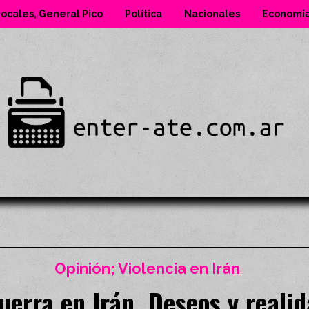
ocales, General Pico
Política
Nacionales
Economí
Opinión; Violencia en Irán
uerra en Irán. Deseos y reali