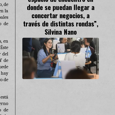
o, de
donde se puedan llegar a
en la
concertar negocios, a
pales
través de distintas rondas”,
o de
Silvina Nano
, en
 Éste
r del
 Y de
uede
 hay
to de
está
erno
o de