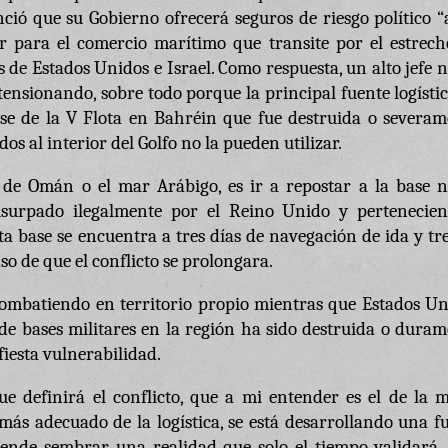
ció que su Gobierno ofrecerá seguros de riesgo político 
tar para el comercio marítimo que transite por el estrec
 de Estados Unidos e Israel. Como respuesta, un alto jefe 
tensionando, sobre todo porque la principal fuente logísti
se de la V Flota en Bahréin que fue destruida o severam
s al interior del Golfo no la pueden utilizar.
o de Omán o el mar Arábigo, es ir a repostar a la base n
usurpado ilegalmente por el Reino Unido y pertenecien
a base se encuentra a tres días de navegación de ida y tr
so de que el conflicto se prolongara.
 combatiendo en territorio propio mientras que Estados U
de bases militares en la región ha sido destruida o dura
iesta vulnerabilidad.
e definirá el conflicto, que a mi entender es el de la m
más adecuado de la logística, se está desarrollando una f
ende sembrar una realidad que solo el tiempo validará. 