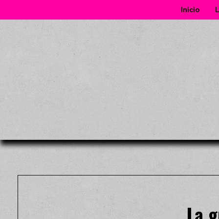
Inicio
L
La g