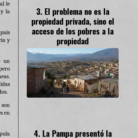
al le
El problema no es la
 y la
propiedad privada, sino el
acceso de los pobres a la
 país
propiedad
cia y
e un
 pero
neas.
idas
dos.
 son
es en
La Pampa presentó la
úpula