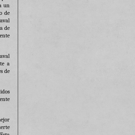
“a un
ho de
naval
ca de
ente
aval
te a
es de
nidos
mente
ejor
uerte
Esta