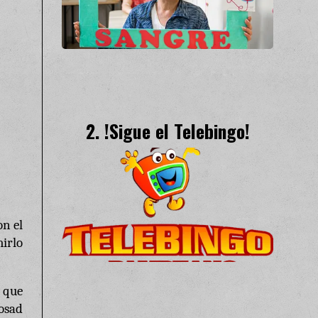
!Sigue el Telebingo!
on el
irlo
, que
osad