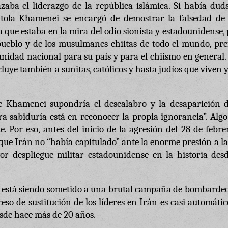
aba el liderazgo de la república islámica. Si había duda
yatola Khamenei se encargó de demostrar la falsedad de 
 que estaba en la mira del odio sionista y estadounidense,
ueblo y de los musulmanes chiitas de todo el mundo, pref
unidad nacional para su país y para el chiismo en general
uye también a sunitas, católicos y hasta judíos que viven 
e Khamenei supondría el descalabro y la desaparición d
ra sabiduría está en reconocer la propia ignorancia”. Alg
 Por eso, antes del inicio de la agresión del 28 de febre
que Irán no “había capitulado” ante la enorme presión a l
r despliegue militar estadounidense en la historia desd
án está siendo sometido a una brutal campaña de bombardeo
o de sustitución de los líderes en Irán es casi automátic
sde hace más de 20 años.