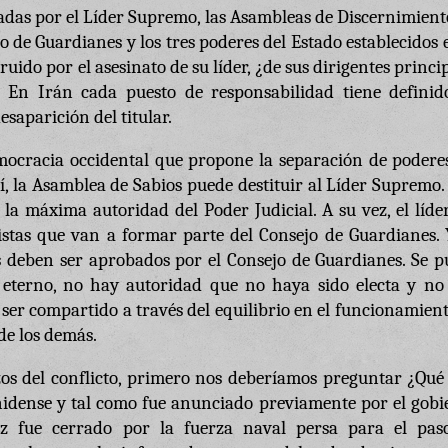
adas por el Líder Supremo, las Asambleas de Discernimient
o de Guardianes y los tres poderes del Estado establecidos 
uido por el asesinato de su líder, ¿de sus dirigentes princi
? En Irán cada puesto de responsabilidad tiene definid
esaparición del titular.
mocracia occidental que propone la separación de poderes
sí, la Asamblea de Sabios puede destituir al Líder Supremo.
la máxima autoridad del Poder Judicial. A su vez, el líde
listas que van a formar parte del Consejo de Guardianes.
s deben ser aprobados por el Consejo de Guardianes. Se p
eterno, no hay autoridad que no haya sido electa y no
ser compartido a través del equilibrio en el funcionamien
de los demás.
s del conflicto, primero nos deberíamos preguntar ¿Qué 
nidense y tal como fue anunciado previamente por el gobi
uz fue cerrado por la fuerza naval persa para el pas