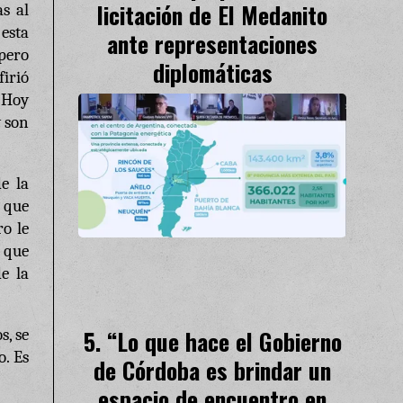
licitación de El Medanito
s al
esta
ante representaciones
 pero
diplomáticas
irió
. Hoy
y son
e la
o que
ro le
a que
e la
“Lo que hace el Gobierno
s, se
o. Es
de Córdoba es brindar un
espacio de encuentro en