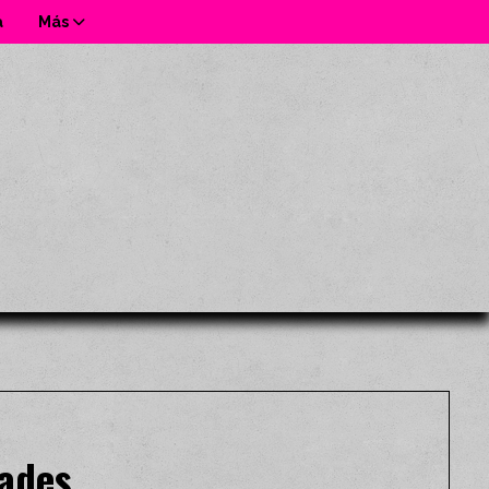
a
Más
dades