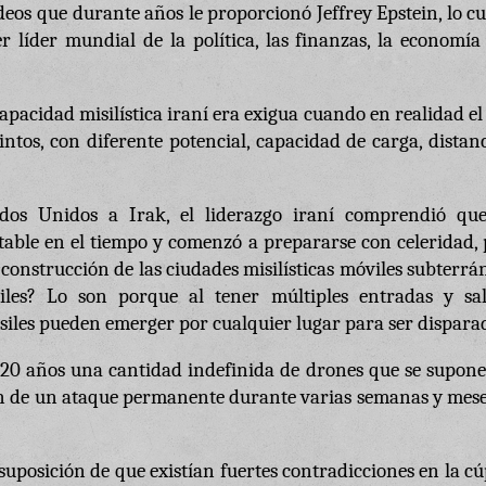
deos que durante años le proporcionó Jeffrey Epstein, lo cu
 líder mundial de la política, las finanzas, la economía
pacidad misilística iraní era exigua cuando en realidad el
tintos, con diferente potencial, capacidad de carga, distan
dos Unidos a Irak, el liderazgo iraní comprendió qu
table en el tiempo y comenzó a prepararse con celeridad,
y construcción de las ciudades misilísticas móviles subterrá
les? Lo son porque al tener múltiples entradas y sal
isiles pueden emerger por cualquier lugar para ser dispara
20 años una cantidad indefinida de drones que se supone
ción de un ataque permanente durante varias semanas y mes
suposición de que existían fuertes contradicciones en la c