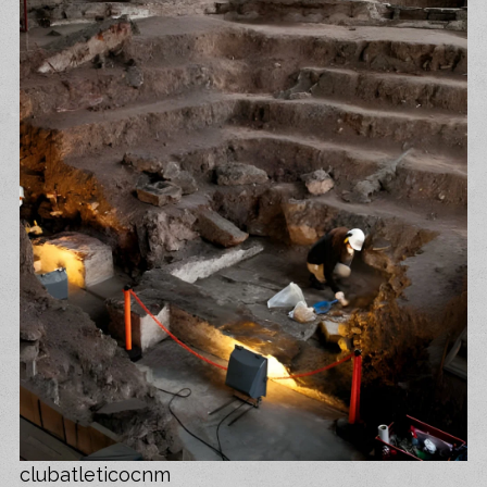
clubatleticocnm