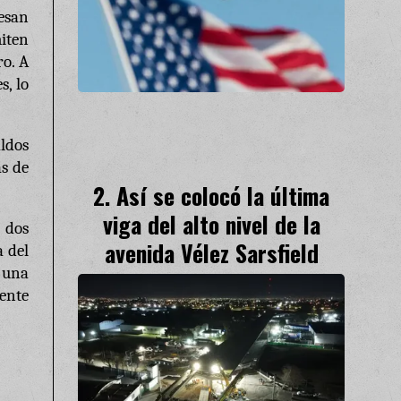
esan
iten
ro. A
s, lo
ldos
as de
Así se colocó la última
viga del alto nivel de la
 dos
avenida Vélez Sarsfield
a del
e una
mente