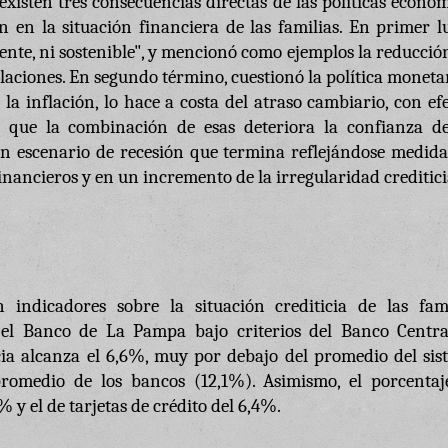
existen tres consecuencias directas de las políticas econó
en la situación financiera de las familias. En primer lu
iciente, ni sostenible", y mencionó como ejemplos la reducció
aciones. En segundo término, cuestionó la política moneta
la inflación, lo hace a costa del atraso cambiario, con ef
ó que la combinación de esas deteriora la confianza de
un escenario de recesión que termina reflejándose medida
nancieros y en un incremento de la irregularidad creditici
indicadores sobre la situación crediticia de las fami
l Banco de La Pampa bajo criterios del Banco Central
ncia alcanza el 6,6%, muy por debajo del promedio del si
promedio de los bancos (12,1%). Asimismo, el porcentaj
 y el de tarjetas de crédito del 6,4%.