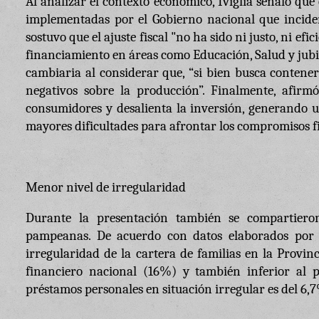
Al analizar el contexto económico, Iviglia señaló que 
implementadas por el Gobierno nacional que inciden 
sostuvo que el ajuste fiscal "no ha sido ni justo, ni ef
financiamiento en áreas como Educación, Salud y jubil
cambiaria al considerar que, “si bien busca contener 
negativos sobre la producción”. Finalmente, afirm
consumidores y desalienta la inversión, generando 
mayores dificultades para afrontar los compromisos fi
Menor nivel de irregularidad
Durante la presentación también se compartieron 
pampeanas. De acuerdo con datos elaborados por e
irregularidad de la cartera de familias en la Provi
financiero nacional (16%) y también inferior al 
préstamos personales en situación irregular es del 6,7%