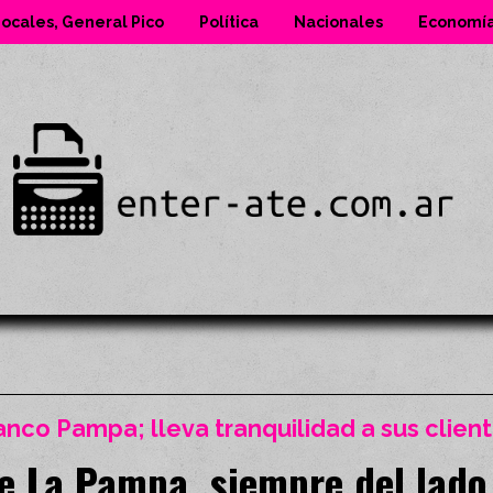
ocales, General Pico
Política
Nacionales
Economí
anco Pampa; lleva tranquilidad a sus clien
e La Pampa, siempre del lado