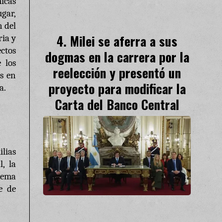
micas
gar,
n del
Milei se aferra a sus
ria y
ectos
dogmas en la carrera por la
 los
reelección y presentó un
s en
proyecto para modificar la
a.
Carta del Banco Central
lias
, la
stema
e de