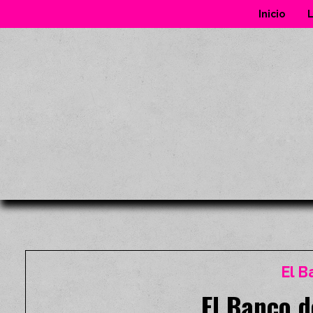
Inicio
L
El B
El Banco d