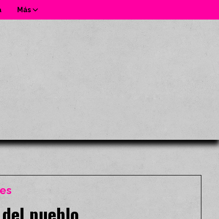
a
Más
tes
 del pueblo