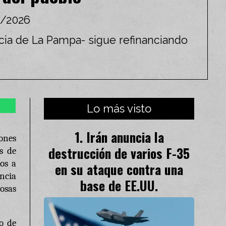
/2026
cia de La Pampa- sigue refinanciando
Lo más visto
Irán anuncia la
ones
destrucción de varios F-35
s de
dos a
en su ataque contra una
encia
base de EE.UU.
osas
io de