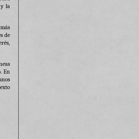
y la
 más
es de
erés,
íneas
. En
unos
exto