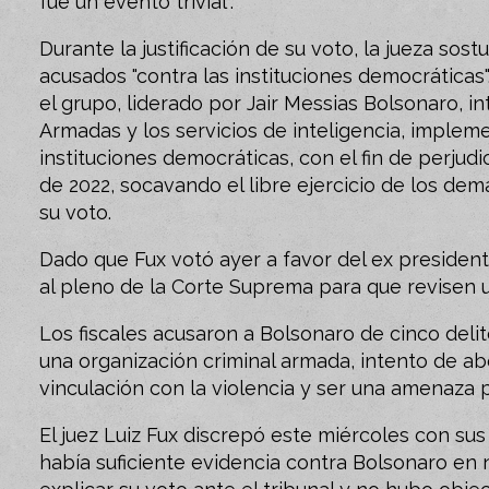
fue un evento trivial".
Durante la justificación de su voto, la jueza sos
acusados ​"contra las instituciones democrática
el grupo, liderado por Jair Messias Bolsonaro, i
Armadas y los servicios de inteligencia, implem
instituciones democráticas, con el fin de perjudi
de 2022, socavando el libre ejercicio de los demá
su voto.
Dado que Fux votó ayer a favor del ex presidente
al pleno de la Corte Suprema para que revisen 
Los fiscales acusaron a Bolsonaro de cinco delit
una organización criminal armada, intento de ab
vinculación con la violencia y ser una amenaza pa
El juez Luiz Fux discrepó este miércoles con su
había suficiente evidencia contra Bolsonaro en 