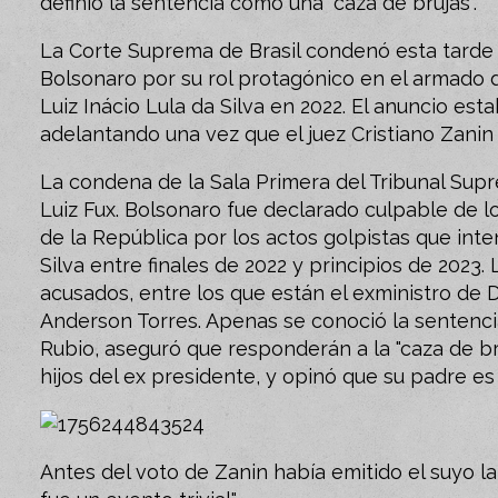
definió la sentencia como una "caza de brujas".
La Corte Suprema de Brasil condenó esta tarde a
Bolsonaro por su rol protagónico en el armado d
Luiz Inácio Lula da Silva en 2022. El anuncio es
adelantando una vez que el juez Cristiano Zanin
La condena de la Sala Primera del Tribunal Supre
Luiz Fux. Bolsonaro fue declarado culpable de lo
de la República por los actos golpistas que inte
Silva entre finales de 2022 y principios de 2023
acusados, entre los que están el exministro de De
Anderson Torres. Apenas se conoció la sentenci
Rubio, aseguró que responderán a la "caza de br
hijos del ex presidente, y opinó que su padre es
Antes del voto de Zanin había emitido el suyo la