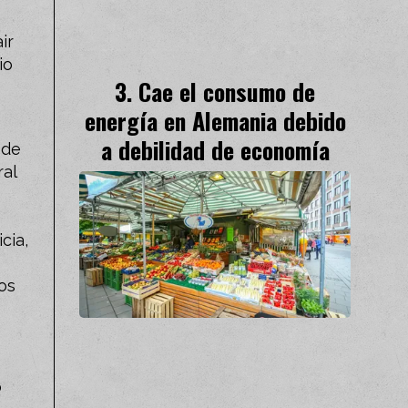
ir
io
Cae el consumo de
.
energía en Alemania debido
a debilidad de economía
 de
ral
cia,
os
o