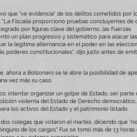
tuvo que "ve evidencia" de los delitos cometidos por l
s". "La Fiscalía proporcionó pruebas concluyentes de
ntegrado por figuras clave del gobierno, las Fuerzas
entó un plan progresivo y sistemático para atacar la
car la legítima alternancia en el poder en las eleccio
s poderes constitucionales", dijo justo antes de emit
, ahora a Bolsonaro se le abre la posibilidad de ape
una vez más su caso.
os: intentar organizar un golpe de Estado, ser parte
olición violenta del Estado de Derecho democrático,
ra los activos del Estado y el patrimonio listado.
s dos colegas que votaron el martes, diciendo que "n
ninguno de los cargos". Fux se tomó más de 13 horas