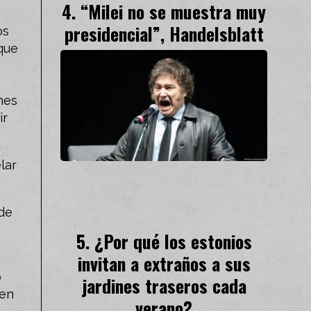
“Milei no se muestra muy
presidencial”, Handelsblatt
os
 que
s
nes
ir
lar
 de
¿Por qué los estonios
invitan a extraños a sus
o
jardines traseros cada
 en
verano?