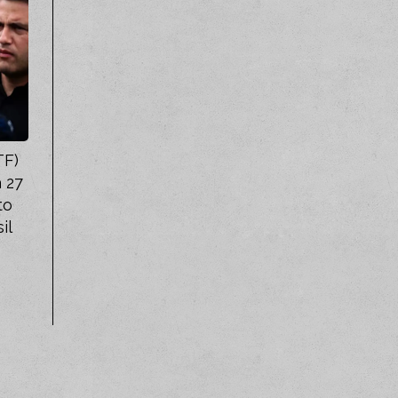
TF)
 27
to
il