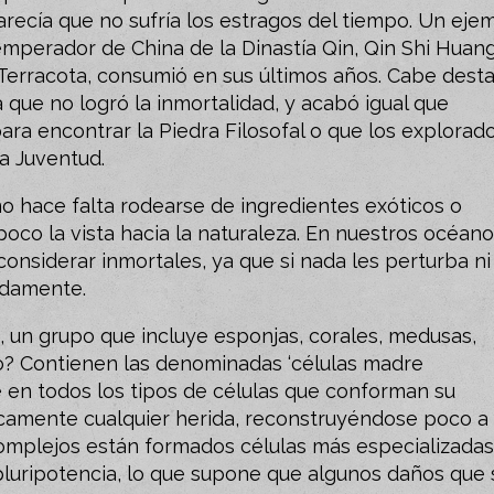
parecía que no sufría los estragos del tiempo. Un eje
 emperador de China de la Dinastía Qin, Qin Shi Huang
Terracota, consumió en sus últimos años. Cabe dest
 que no logró la inmortalidad, y acabó igual que
ara encontrar la Piedra Filosofal o que los explorad
a Juventud.
o hace falta rodearse de ingredientes exóticos o
poco la vista hacia la naturaleza. En nuestros océan
nsiderar inmortales, ya que si nada les perturba ni
nidamente.
, un grupo que incluye esponjas, corales, medusas,
o? Contienen las denominadas ‘células madre
e en todos los tipos de células que conforman su
camente cualquier herida, reconstruyéndose poco a
complejos están formados células más especializadas
 pluripotencia, lo que supone que algunos daños que 