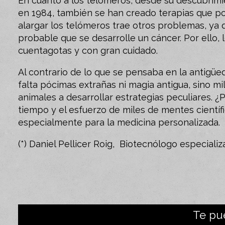
En cuanto a los telómeros, desde su descubrimie
en 1984, también se han creado terapias que po
alargar los telómeros trae otros problemas, ya q
probable que se desarrolle un cáncer. Por ello, 
cuentagotas y con gran cuidado.
Al contrario de lo que se pensaba en la antigüed
falta pócimas extrañas ni magia antigua, sino mi
animales a desarrollar estrategias peculiares. 
tiempo y el esfuerzo de miles de mentes científi
especialmente para la medicina personalizada.
(*) Daniel Pellicer Roig, Biotecnólogo especial
Te pu