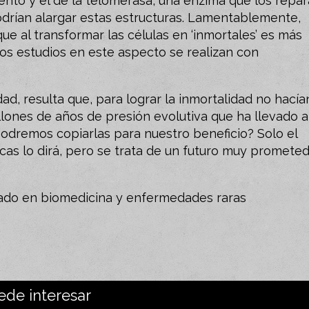
nto y el de la telomerasa, una enzima que los repar
drían alargar estas estructuras. Lamentablemente,
ue al transformar las células en ‘inmortales’ es más
los estudios en este aspecto se realizan con
ad, resulta que, para lograr la inmortalidad no hacía
llones de años de presión evolutiva que ha llevado a
¿Podremos copiarlas para nuestro beneficio? Solo el
cas lo dirá, pero se trata de un futuro muy prometed
izado en biomedicina y enfermedades raras
ede interesar