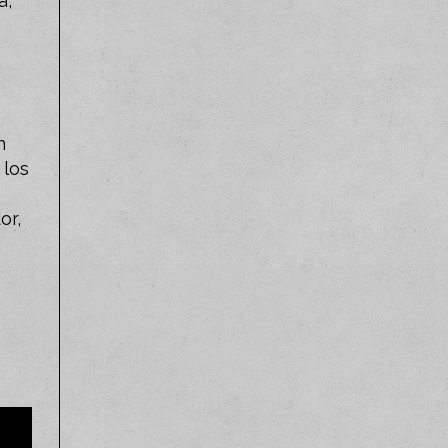
a,
n
 los
or,