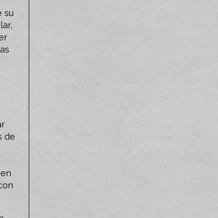
e su
ar,
er
mas
ar
s de
 en
 con