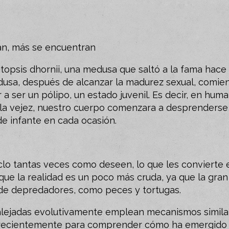
an, más se encuentran
ritopsis dhornii, una medusa que saltó a la fama hace
edusa, después de alcanzar la madurez sexual, comie
 a ser un pólipo, un estado juvenil. Es decir, en hum
 la vejez, nuestro cuerpo comenzara a desprenderse
de infante en cada ocasión.
clo tantas veces como deseen, lo que les convierte 
ue la realidad es un poco más cruda, ya que la gran
e depredadores, como peces y tortugas.
s alejadas evolutivamente emplean mecanismos simila
a recientemente para comprender cómo ha emergido