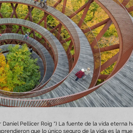
aniel Pellicer Roig *) La fuente de la vida eterna h
rendieron que lo único seguro de la vida es la muer