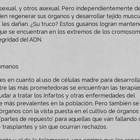
sexual, y otros asexual. Pero independientemente d
 regenerar sus órganos y desarrollar tejido muscul
 les dañan. ¿Su truco? Estos gusanos logran manten
s que se encuentran en los extremos de los cromoso
egridad del ADN.
humanos
es en cuanto al uso de células madre para desarroll
tre las más prometedoras se encuentran las terapia
udar a tratar los infartos y otras enfermedades del
te más prevalentes en la población. Pero también se
rganos con la vista puesta en el cultivo de órganos
e ‘partes de repuesto’ para aquellas que van fallando
 trasplantes y sin que ocurran rechazos.