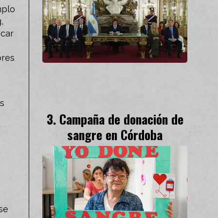
mplo
,
acar
ores
os
Campaña de donación de
sangre en Córdoba
se