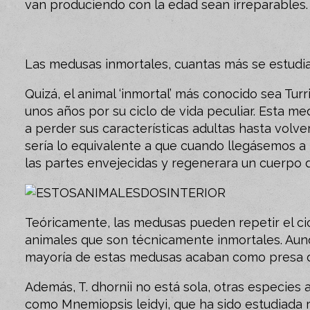
van produciendo con la edad sean irreparables.
Las medusas inmortales, cuantas más se estudi
Quizá, el animal ‘inmortal’ más conocido sea Tur
unos años por su ciclo de vida peculiar. Esta m
a perder sus características adultas hasta volver
sería lo equivalente a que cuando llegásemos a
las partes envejecidas y regenerara un cuerpo 
Teóricamente, las medusas pueden repetir el ci
animales que son técnicamente inmortales. Aunq
mayoría de estas medusas acaban como presa d
Además, T. dhornii no está sola, otras especie
como Mnemiopsis leidyi, que ha sido estudiad