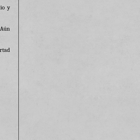
io y
 Aún
ertad