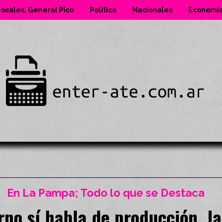
ocales, General Pico
Política
Nacionales
Economí
En La Pampa; Todo lo que se Destaca
no sí habla de producción, la