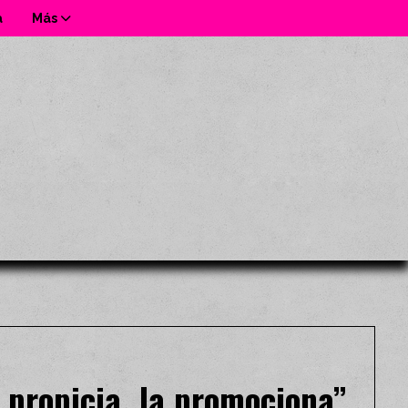
a
Más
 propicia, la promociona”,