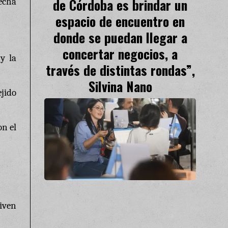
de Córdoba es brindar un
echa
espacio de encuentro en
donde se puedan llegar a
concertar negocios, a
y la
través de distintas rondas”,
Silvina Nano
ejido
on el
iven