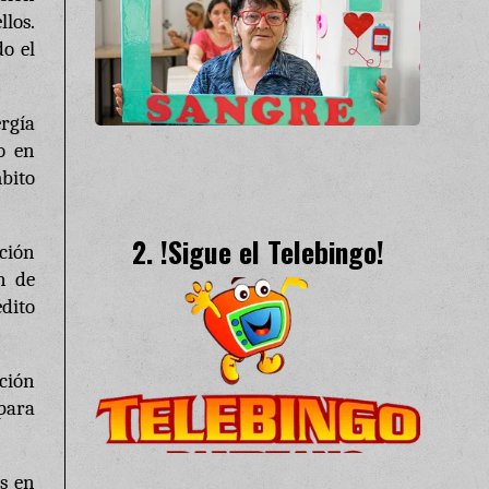
llos.
o el
ergía
o en
mbito
!Sigue el Telebingo!
ación
n de
dito
ción
para
s en